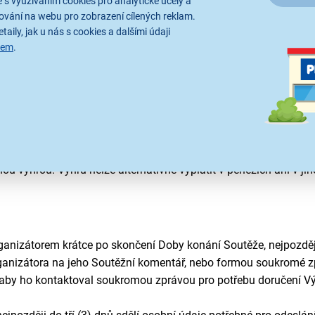
 s využíváním cookies pro analytické účely a
ování na webu pro zobrazení cílených reklam.
taily, jak u nás s cookies a dalšími údaji
ýherce.
sem
.
ořadatel odmění dva (2) Výh
erce. Výběr
a umístění
Výherců určí
chto Pravidel. Krátce po skončení Doby konání Soutěže, nejpozd
m popsaným ve článku 4.2 Pravidel celkem dva (2) Výherce, kte
u (1) Výhru.
rávní nárok, nemůže ji tedy po Pořadateli ani Organizátorovi či
 výhrou. Výhru nelze alternativně vyplatit v penězích ani v jin
anizátorem krátce po skončení Doby konání Soutěže, nejpozději
ganizátora na jeho Soutěžní komentář, nebo formou soukromé z
 aby ho kontaktoval soukromou zprávou pro potřebu doručení Vý