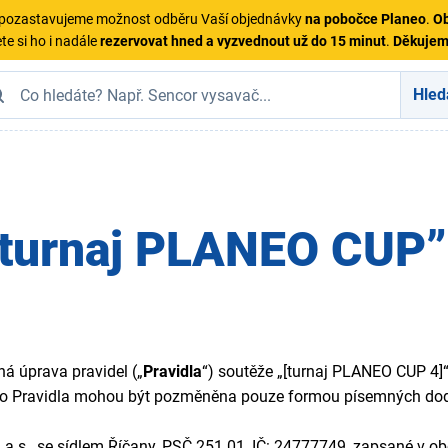
ě pozastavujeme možnost odběru Vaší objednávky
na pobočce Planeo
.
Ob
te si ho i nadále
rezervovat hned a vyzvednout už do 15 minut
.
Děkuje
Hled
 „turnaj PLANEO CUP”
á úprava pravidel („
Pravidla
“) soutěže „[turnaj PLANEO CUP 4]“
Tato Pravidla mohou být pozměněna pouze formou písemných dod
a.s., se sídlem Říčany, PSČ 251 01, IČ: 24777749, zapsané v ob