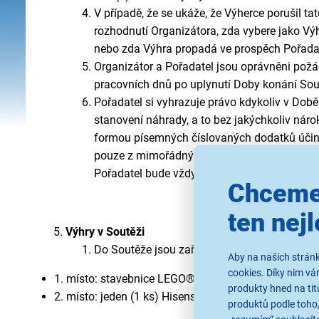
V případě, že se ukáže, že Výherce porušil t
rozhodnutí Organizátora, zda vybere jako V
nebo zda Výhra propadá ve prospěch Pořadat
Organizátor a Pořadatel jsou oprávněni požád
pracovních dnů po uplynutí Doby konání Sou
Pořadatel si vyhrazuje právo kdykoliv v Době
stanovení náhrady, a to bez jakýchkoliv nár
formou písemných číslovaných dodatků účinn
pouze z mimořádných důvodů, zejména v reak
Pořadatel bude vždy usilovat o minimalizaci
Chceme
ten nejl
Výhry v Soutěži
Do Soutěže jsou zařazeny následující výhry:
Aby na našich stránk
cookies. Díky nim v
1. místo:
stavebnice LEGO®
Lionel Messi – Fotbalo
produkty hned na tit
2. místo:
jeden (1 ks) Hisense fotbalový míč.
produktů podle toho,