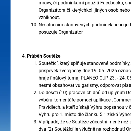
mravy, či podmínkami použití Facebooku, sn
Organizátora či kterýchkoli jiných osob nebo
vzniknout.
Nesplněním stanovených podmínek nebo jedná
posuzuje Organizátor.
Průběh Soutěže
Soutěžící, který splňuje stanovené podmínky
příspěvek zveřejněný dne 19. 05. 2026 označ
hraje finálový turnaj PLANEO CUP 23. - 24. 0
nesmí obsahovat vulgarismy, odporovat plat
Do deseti (10) pracovních dnů od uplynutí 
výběru komentáře pomocí aplikace „Comment Pi
Pravidlech, a kteří získají Výhru popsanou v č
Výhru pro 1. místo dle článku 5.1 získá Výhe
V případě, že se Soutěže zúčastní méně než d
dva (2) Soutěžící
je výlučně na rozhodnutí Org