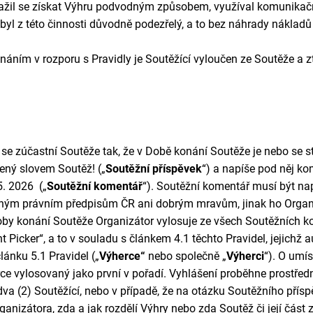
ažil se získat Výhru podvodným způsobem, využíval komunikačn
 byl z této činnosti důvodně podezřelý, a to bez náhrady náklad
ním v rozporu s Pravidly je Soutěžící vyloučen ze Soutěže a z
, se zúčastní Soutěže tak, že v Době konání Soutěže je nebo se
ený slovem Soutěž! („
Soutěžní příspěvek
“) a napíše pod něj ko
5. 2026
(„
Soutěžní komentář
“). Soutěžní komentář musí být n
ným právním předpisům ČR ani dobrým mravům, jinak ho Organi
Doby konání Soutěže Organizátor vylosuje ze všech Soutěžníc
cker“, a to v souladu s článkem 4.1 těchto Pravidel, jejichž a
lánku 5.1 Pravidel („
Výherce“
nebo společně
„
Výherci
“). O umís
rce vylosovaný jako první v pořadí. Vyhlášení proběhne prostřed
va (2) Soutěžící,
nebo v případě, že na otázku Soutěžního pří
anizátora, zda a jak rozdělí Výhry nebo zda Soutěž či její část z