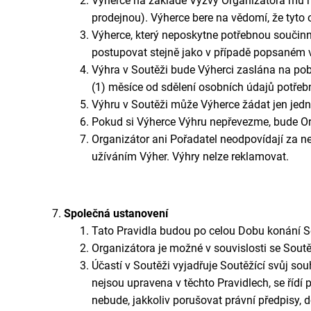
Výherce na základě Výzvy Organizátora mu nej
prodejnou). Výherce bere na vědomí, že tyto
Výherce, který neposkytne potřebnou součin
postupovat stejně jako v případě popsaném v
Výhra v Soutěži bude Výherci zaslána na pob
(1) měsíce od sdělení osobních údajů potřeb
Výhru v Soutěži může Výherce žádat jen jedno
Pokud si Výherce Výhru nepřevezme, bude Org
Organizátor ani Pořadatel neodpovídají za ne
užíváním Výher. Výhry nelze reklamovat.
Společná ustanovení
Tato Pravidla budou po celou Dobu konání 
Organizátora je možné v souvislosti se Sout
Účastí v Soutěži vyjadřuje Soutěžící svůj souh
nejsou upravena v těchto Pravidlech, se řídí
nebude, jakkoliv porušovat právní předpisy,