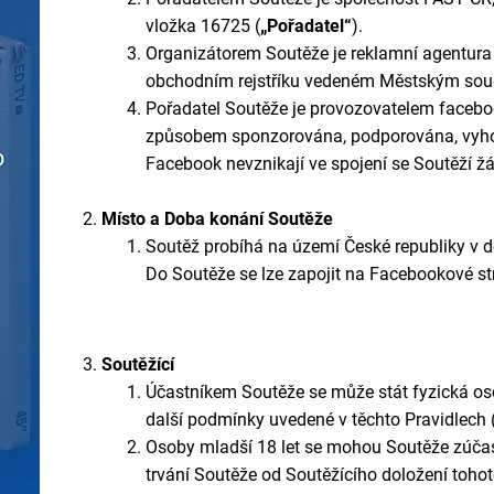
vložka 16725
(
„Pořadatel“
).
Organizátorem Soutěže je reklamní agentura 
obchodním rejstříku vedeném Městským soud
Pořadatel Soutěže je provozovatelem facebo
způsobem sponzorována, podporována, vyhodn
Facebook nevznikají ve spojení se Soutěží ž
Místo a Doba konání Soutěže
Soutěž probíhá na území České republiky v d
Do Soutěže se lze zapojit na Facebookové st
Soutěžící
Účastníkem Soutěže se může stát fyzická osob
další podmínky uvedené v těchto Pravidlech 
Osoby mladší 18 let se mohou Soutěže zúčas
trvání Soutěže od Soutěžícího doložení toho