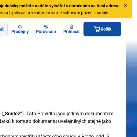
jednávky
můžete nadále vytvářet s doručením na Vaši adresu
me
za trpělivost a věříme, že nám zachováte přízeň i nadále.
at
Košík
Prodejny
Porovnání
Přihlásit
 („
Soutěž
“). Tato Pravidla jsou jediným dokumentem,
atků k tomuto dokumentu uveřejněných stejně jako
chodním rejstříku Městského soudu v Praze, odd. B.,