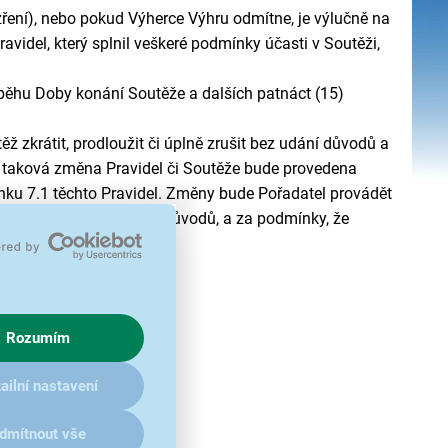
zření), nebo pokud Výherce Výhru odmítne, je výlučně na
ravidel, který splnil veškeré podmínky účasti v Soutěži,
růběhu Doby konání Soutěže a dalších patnáct (15)
 zkrátit, prodloužit či úplně zrušit bez udání důvodů a
dá taková změna Pravidel či Soutěže bude provedena
ku 7.1 těchto Pravidel. Změny bude Pořadatel provádět
echnických či právních důvodů, a za podmínky, že
Rozumím
ailní nastavení
je možné najít na odkazu:
dmítnout vše