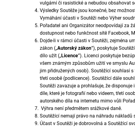
vulgární či rasistické a nebudou obsahovat s
Výsledky Soutěže jsou konečné, bez možnosti
Vymáhání účasti v Soutěži nebo Výher soudní
Pořadatel ani Organizátor neodpovídají za žá
dostupnost nebo funkčnost sítě Facebook, M
Dojde-li v rámci účasti v Soutěži, zejména 
zákon („
Autorský zákon
“), poskytuje Soutěží
dílo užít
(„
Licence
”)
. Licenc
i
poskytuje bezúp
všem známým způsobům užití ve smyslu Au
jim přidružených osob)
. Soutěžící souhlasí 
třetí osobě (podlicence)
. Soutěžící dále souhl
Soutěži zavazuje a prohlašuje, že disponuje
díle, které je fotografií nebo videem, třetí 
autorského díla na internetu mimo vůli Pořad
Výhra není předmětem srážkové daně.
Soutěžící nemají právo na náhradu nákladů s
Účast v Soutěži je dobrovolná a Soutěžící svo