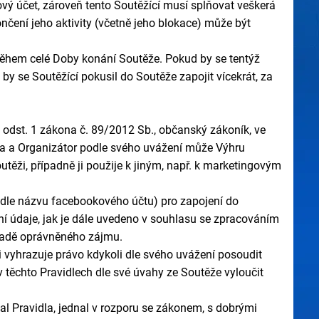
vý účet, zároveň tento Soutěžící musí splňovat veškerá
čení jeho aktivity (včetně jeho blokace) může být
během celé Doby konání Soutěže. Pokud by se tentýž
by se Soutěžící pokusil do Soutěže zapojit vícekrát, za
 odst. 1 zákona č. 89/2012 Sb., občanský zákoník, ve
na a Organizátor podle svého uvážení může Výhru
těži, případně ji použije k jiným, např. k marketingovým
 dle názvu facebookového účtu) pro zapojení do
ní údaje, jak je dále uvedeno v souhlasu se zpracováním
kladě oprávněného zájmu.
 vyhrazuje právo kdykoli dle svého uvážení posoudit
těchto Pravidlech dle své úvahy ze Soutěže vyloučit
al Pravidla, jednal v rozporu se zákonem, s dobrými