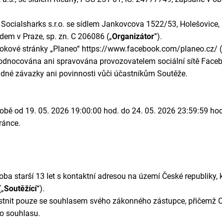
Socialsharks s.r.o. se sídlem Jankovcova 1522/53, Holešovice,
em v Praze, sp. zn. C 206086 („
Organizátor
”).
okové stránky „Planeo“ https://www.facebook.com/planeo.cz/ 
ocována ani spravována provozovatelem sociální sítě Faceboo
ádné závazky ani povinnosti vůči účastníkům Soutěže.
obě od 19. 05. 2026 19:00:00 hod. do 24. 05. 2026 23:59:59 hod
ránce.
a starší 13 let s kontaktní adresou na území České republiky, 
(„
Soutěžící
“).
tnit pouze se souhlasem svého zákonného zástupce, přičemž Or
to souhlasu.