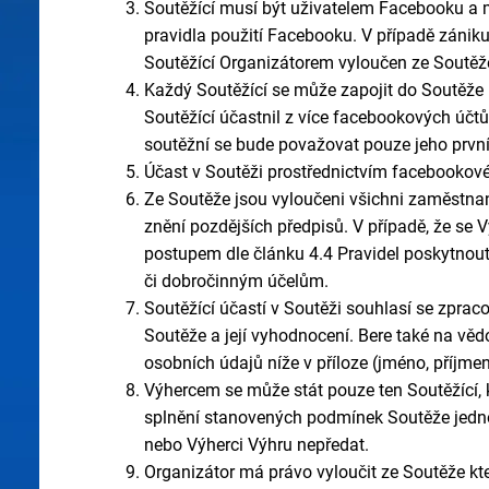
Soutěžící musí být uživatelem Facebooku a m
pravidla použití Facebooku. V případě zánik
Soutěžící Organizátorem vyloučen ze Soutěž
Každý Soutěžící se může zapojit do Soutěže 
Soutěžící účastnil z více facebookových účtů
soutěžní se bude považovat pouze jeho první
Účast v Soutěži prostřednictvím facebookové
Ze Soutěže jsou vyloučeni všichni zaměstnan
znění pozdějších předpisů. V případě, že se
postupem dle článku 4.4 Pravidel poskytnout 
či dobročinným účelům.
Soutěžící účastí v Soutěži souhlasí se zpra
Soutěže a její vyhodnocení. Bere také na věd
osobních údajů níže v příloze (jméno, příjm
Výhercem se může stát pouze ten Soutěžící, 
splnění stanovených podmínek Soutěže jednot
nebo Výherci Výhru nepředat.
Organizátor má právo vyloučit ze Soutěže kte