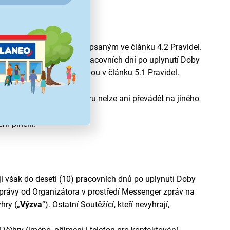
 Organizátor způsobem popsaným ve článku
4.2
Pravidel.
ěji však do deseti (10) pracovních dní po uplynutí Doby
ré odmění Výhrou popsanou v článku 5.1 Pravidel.
 jiné osobě vymáhat. Výhru nelze ani převádět na jiného
ém plnění.
 však do deseti (10) pracovních dnů po uplynutí Doby
právy od Organizátora v prostředí Messenger zpráv na
hry („
Výzva
“). Ostatní Soutěžící, kteří nevyhrají,