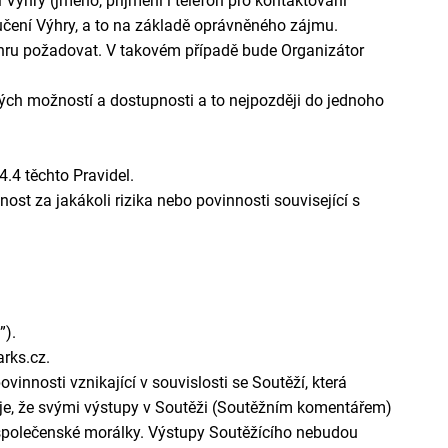
 Výhry (jméno, příjmení i telefon pro kontaktování
učení Výhry, a to na základě oprávněného zájmu.
ýhru požadovat. V takovém případě bude Organizátor
ých možností a dostupnosti a to nejpozději
do jednoho
.4 těchto Pravidel.
st za jakákoli rizika nebo povinnosti související s
”).
rks.cz.
vinnosti vznikající v souvislosti se Soutěží, která
šuje, že svými výstupy v Soutěži (Soutěžním komentářem)
a společenské morálky. Výstupy Soutěžícího nebudou