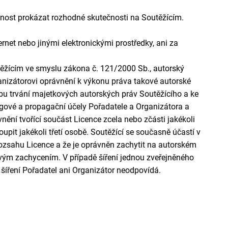
nnost prokázat rozhodné skutečnosti na Soutěžícím.
rnet nebo jinými elektronickými prostředky, ani za
těžícím ve smyslu zákona č. 121/2000 Sb., autorský
anizátorovi oprávnění k výkonu práva takové autorské
obu trvání majetkových autorských práv Soutěžícího a ke
ové a propagační účely Pořadatele a Organizátora a
vnění tvořící součást
Licence zcela nebo zčásti jakékoli
oupit jakékoli třetí osobě. Soutěžící se současně účastí v
 rozsahu
L
icence a že je oprávněn zachytit na autorském
akovým zachycením. V případě šíření jednou zveřejněného
 šíření Pořadatel ani Organizátor neodpovídá.