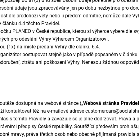
později do tří (3) dnů sdělí osobní údaje potřebné pro odeslání
 osobní údaje jsou zpracovávány jen po dobu nezbytnou pro dor
nost dle předchozí věty nebo ji předem odmítne, nemůže dále V
 článku 4.4 těchto Pravidel.
očku PLANEO v České republice, kterou si výherce vybere dle sv
ných pro odeslání Výhry Výhercem Organizátorovi.
u (1x) na místě předání Výhry dle článku 6.4.
anizátor postupovat stejně jako v případě popsaném v článku 4
doručení, ztrátu ani poškození Výhry. Nenesou žádnou odpovědno
Soutěže dostupná na
webové stránce
(„
Webová stránka Pravidel
ěží kontaktovat též na e-mailové adrese customercare@socialsha
las s těmito Pravidly a zavazuje se je plně dodržovat. Práva a po
 právními předpisy České republiky. Soutěžící především prohla
 dobré mravy, práva třetích osob nebo obecně přijímaná pravidl