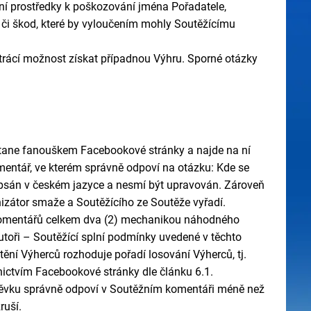
í prostředky k poškozování jména Pořadatele,
ů či škod, které by vyloučením mohly Soutěžícímu
trácí možnost získat případnou Výhru. Sporné otázky
 stane fanouškem Facebookové stránky a najde na ní
mentář, ve kterém správně odpoví na otázku:
Kde se
apsán v českém jazyce a nesmí být upravován. Zároveň
zátor smaže a Soutěžícího ze Soutěže vyřadí.
h komentářů celkem dva (2) mechanikou náhodného
utoři – Soutěžící splní podmínky uvedené v těchto
tění Výherců rozhoduje pořadí losování Výherců, tj.
nictvím Facebookové stránky dle článku 6.1.
spěvku správně odpoví v Soutěžním komentáři méně než
ruší.