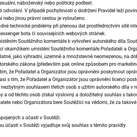
exuální, náboženský nebo politický podtext.
 odvolání. V případě pochybností o dodržení Pravidel leží povi
 nebo jinou právní cestou je vyloučeno.
dné technické problémy při přenosu dat prostřednictvím sítě inte
essenger bota či souvisejících webových stránek.
umístěním Soutěžního komentáře k vytvoření autorského díla Sou
cí o
kamžikem
umístění
Soutěžního komentáře
Pořadateli a Org
latně, jako výhradní, územně a množstevně neomezen
ou
, na d
torského zákona
(především pak online způsobem pro marketing
s tím, že Pořadatel a Organizátor jsou oprávněni poskytnout oprá
así s tím, že Pořadatel a Organizátor jsou oprávněni licenci post
 i nezbytným souhlasem třetích osob s užitím autorského díla v
osoby a od těchto osob získal výslovný a doložitelný souhlas s t
atele nebo Organizátora bere Soutěžící na vědomí, že za takové
pojených s účastí v Soutěži.
u účastí v Soutěži vyjadřuje svůj souhlas s těmito pravidly.