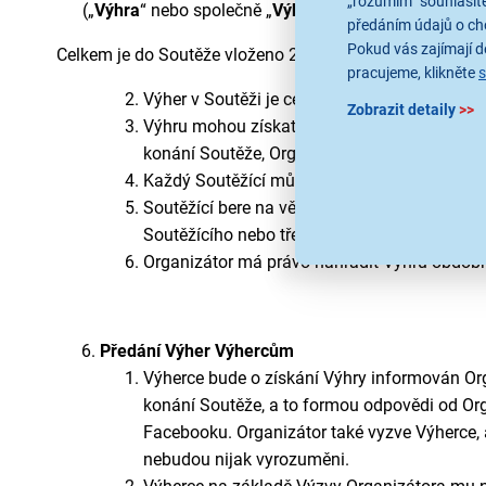
„rozumím“ souhlasíte
(„
Výhra
“ nebo společně „
Výhry
“)
předáním údajů o ch
Pokud vás zajímají de
Celkem je do Soutěže vloženo 2 ks Výher pro celkem 2 V
pracujeme, klikněte
Vý
her v Soutěži je celkem dvě (2), kterými P
Zobrazit detaily
>>
Výhru mohou získat Soutěžící dle článku 3 tě
konání Soutěže, Organizátor vybere způsobe
Každý Soutěžící může získat maximálně jedn
Soutěžící bere na vědomí, že na Výhru nemá p
Soutěžícího nebo třetí osobu.
Organizátor má právo nahradit Výhru obdobnou
Předání Výher Výhercům
Výherce bude o získání Výhry informován Org
konání Soutěže, a to formou odpovědi od Or
Facebooku. Organizátor také vyzve Výherce,
nebudou nijak vyrozuměni.