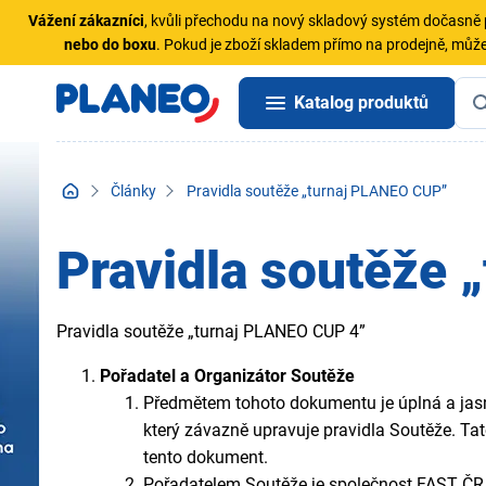
Vážení zákazníci
, kvůli přechodu na nový skladový systém dočasn
nebo do boxu
. Pokud je zboží skladem přímo na prodejně, může
Katalog produktů
Články
Pravidla soutěže „turnaj PLANEO CUP”
Pravidla soutěže
Pravidla soutěže „turnaj PLANEO CUP 4”
Pořadatel a Organizátor Soutěže
Předmětem tohoto dokumentu je úplná a jasn
který závazně upravuje pravidla Soutěže. 
tento dokument.
Pořadatelem Soutěže je společnost FAST ČR, 