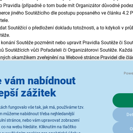
ato Pravidla (případně o tom bude mít Organizátor důvodné pode
ýherce jiného Soutěžícího dle postupu popsaného ve
článku 4.2
P
ele.
at Soutěžící o předložení dokladu totožnosti, a to kdykoli v p
těže.
 konání Soutěže pozměnit nebo upravit Pravidla Soutěže či Soutěž
oků Soutěžících vůči Pořadateli či Organizátorovi Soutěže. Kaž
ých okamžikem zveřejnění na Webové stránce Pravidel dle člán
ci na okolnosti mimo přiměřenou kontrolu Pořadatele, včetně t
 dopadu na Soutěžící.
 vám nabídnout
epší zážitek
ách fungovalo vše tak, jak má, používáme tzv.
ám můžeme nabídnout třeba nejhledanější
Det
vá legenda
v celkové hodnotě 1 749
Kč. Více informací o Výhře 
ulní stránce, nebo vám upravovat zobrazení
 co na webu hledáte. Kliknutím na tlačítko
O