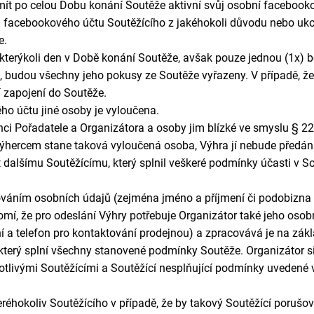
ít po celou Dobu konání Soutěže aktivní svůj osobní facebooko
u facebookového účtu Soutěžícího z jakéhokoli důvodu nebo ukon
e.
kterýkoli den v Době konání Soutěže, avšak pouze jednou (1x) 
, budou všechny jeho pokusy ze Soutěže vyřazeny. V případě, že 
 zapojení do Soutěže.
ho účtu jiné osoby je vyloučena.
ci Pořadatele a Organizátora a osoby jim blízké ve smyslu § 22
 Výhercem stane taková vyloučená osoba, Výhra jí nebude předá
dalšímu Soutěžícímu, který splnil veškeré podmínky účasti v Sou
cováním osobních údajů (zejména jméno a příjmení či podobizna
omí, že pro odeslání Výhry potřebuje Organizátor také jeho osob
ení a telefon pro kontaktování prodejnou) a zpracovává je na zá
který splní všechny stanovené podmínky Soutěže. Organizátor si
livými Soutěžícími a Soutěžící nesplňující podmínky uvedené v 
réhokoliv Soutěžícího v případě, že by takový Soutěžící porušov