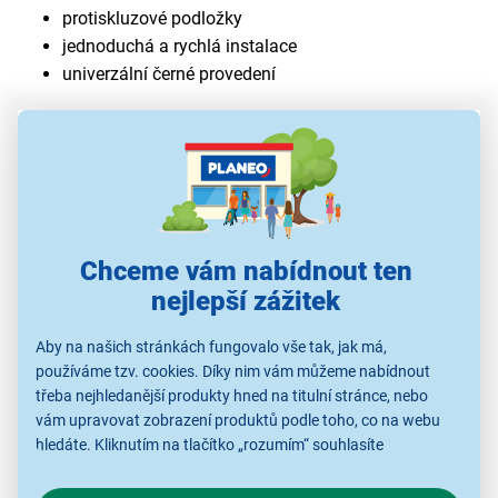
protiskluzové podložky
jednoduchá a rychlá instalace
univerzální černé provedení
Chceme vám nabídnout ten
nejlepší zážitek
Aby na našich stránkách fungovalo vše tak, jak má,
používáme tzv. cookies. Díky nim vám můžeme nabídnout
Stabilita v náročném terénu
třeba nejhledanější produkty hned na titulní stránce, nebo
vám upravovat zobrazení produktů podle toho, co na webu
Upevnění mobilního zařízení během jízdy vyžaduje
hledáte. Kliknutím na tlačítko „rozumím“ souhlasíte
maximální spolehlivost a ochranu proti otřesům, ať už
s využíváním cookies pro analytické účely a předáním údajů o
se pohybujete po městské cyklostezce nebo v lese.
chování na webu pro zobrazení cílených reklam. Pokud vás