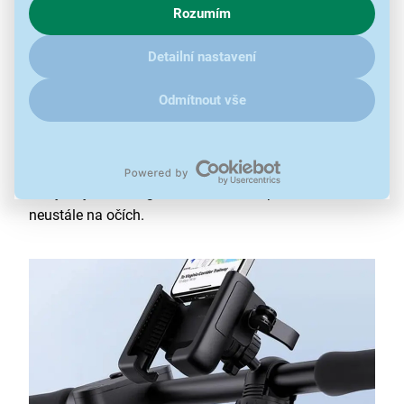
Držák na kolo
Baseus GoTrip Black využívá
Rozumím
zajímají detaily, jak u nás s cookies a dalšími údaji pracujeme,
propracovaný mechanický systém svorek, který pevně
klikněte
sem
.
obepne vložený
smartphone
a zabrání jeho vypadnutí
Detailní nastavení
i při přejíždění výrazných nerovností. Do čelistí
Odmítnout vše
pohodlně umístíte telefony s
úhlopříčkou 5,7" až 7,2"
,
přičemž vnitřní povrch je vybaven prvky bránícími
poškrábání konstrukce přístroje. Instalace na trubku
řídítek probíhá intuitivně bez nutnosti složitého nářadí
a zajišťuje, že navigaci nebo hudební přehrávač máte
neustále na očích.