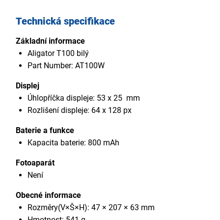
Technická specifikace
Základní informace
Aligator T100 bilý
Part Number: AT100W
Displej
Úhlopříčka displeje: 53 x 25 mm
Rozlišení displeje: 64 x 128 px
Baterie a funkce
Kapacita baterie: 800 mAh
Fotoaparát
Není
Obecné informace
Rozměry(V×Š×H): 47 × 207 × 63 mm
Hmotnost: 541 g