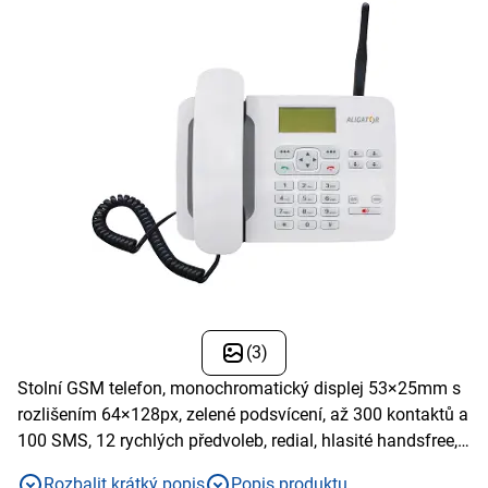
(3)
Stolní GSM telefon, monochromatický displej 53×25mm s
rozlišením 64×128px, zelené podsvícení, až 300 kontaktů a
100 SMS, 12 rychlých předvoleb, redial, hlasité handsfree,
výdrž až 240 hodin na baterii
Rozbalit krátký popis
Popis produktu