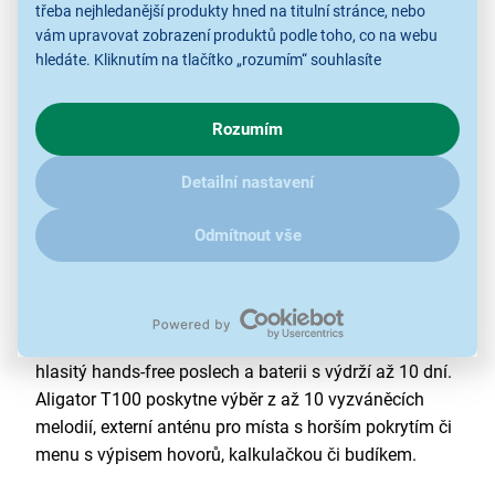
třeba nejhledanější produkty hned na titulní stránce, nebo
vám upravovat zobrazení produktů podle toho, co na webu
hledáte. Kliknutím na tlačítko „rozumím“ souhlasíte
s využíváním cookies pro analytické účely a předáním údajů o
chování na webu pro zobrazení cílených reklam. Pokud vás
Rozumím
zajímají detaily, jak u nás s cookies a dalšími údaji pracujeme,
klikněte
sem
.
Detailní nastavení
Stolní telefon Aligator T100
Stolní telefon Aligator nabízí jednoduché ovládání,
Odmítnout vše
design stolního telefonu a funkce mobilního telefonu.
Nabízí jednoduchý přehledný displej, tlačítkové
ovládání a nabídky pro rychlý přístup. Nechybí paměť
pro 300 kontaktů, možnost prohlížení SMS zpráv,
hlasitý hands-free poslech a baterii s výdrží až 10 dní.
Aligator T100 poskytne výběr z až 10 vyzváněcích
melodií, externí anténu pro místa s horším pokrytím či
menu s výpisem hovorů, kalkulačkou či budíkem.