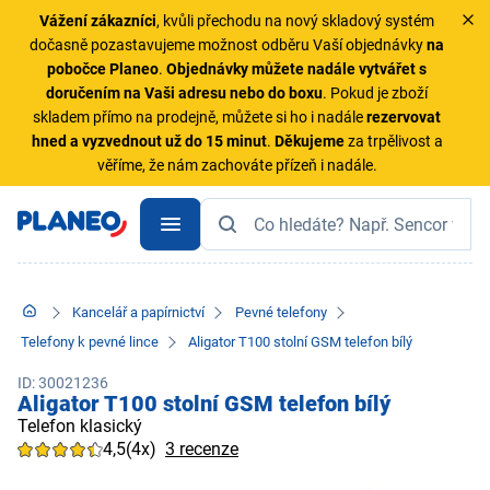
Vážení zákazníci
, kvůli přechodu na nový skladový systém
dočasně pozastavujeme možnost odběru Vaší objednávky
na
pobočce Planeo
.
Objednávky
můžete nadále vytvářet s
doručením na Vaši adresu nebo do boxu
. Pokud je zboží
skladem přímo na prodejně, můžete si ho i nadále
rezervovat
hned a vyzvednout už do 15 minut
.
Děkujeme
za trpělivost a
věříme, že nám zachováte přízeň i nadále.
Kancelář a papírnictví
Pevné telefony
Telefony k pevné lince
Aligator T100 stolní GSM telefon bílý
ID: 30021236
Aligator T100 stolní GSM telefon bílý
Telefon klasický
4,5
(4x)
3 recenze