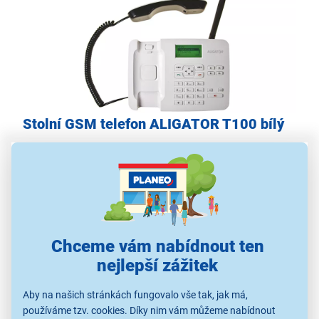
Stolní GSM telefon ALIGATOR T100 bílý
hlasité hands-free
anténa pro silný signál
přístup k SMS zprávám
12 rychlých voleb
paměť 300 kontaktů
10 vyzváněcích melodií
Chceme vám nabídnout ten
nejlepší zážitek
Aby na našich stránkách fungovalo vše tak, jak má,
používáme tzv. cookies. Díky nim vám můžeme nabídnout