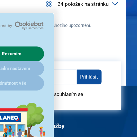
 průběhu času změnit bez předchozího upozornění.
Rozumím
ailní nastavení
Přihlásit
dmítnout vše
dběru obchodních sdělení souhlasím se
obních údajů
Služby