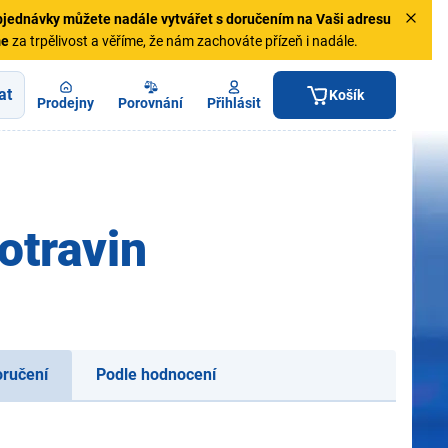
jednávky
můžete nadále vytvářet s doručením na Vaši adresu
me
za trpělivost a věříme, že nám zachováte přízeň i nadále.
at
Košík
Prodejny
Porovnání
Přihlásit
otravin
oručení
Podle hodnocení