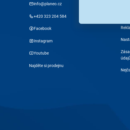
info@planeo.cz
Stav
Obch
+420 323 204 584
Rekl
Facebook
Nast
Instagram
Zása
Youtube
údaj
Najděte si prodejnu
Nejča