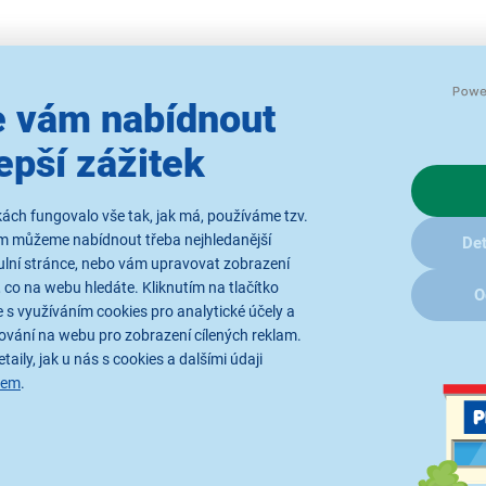
ité obrázky jsou pouze ilustrativní a technické specifikace se mohou v
 vám nabídnout
epší zážitek
ách fungovalo vše tak, jak má, používáme tzv.
ám můžeme nabídnout třeba nejhledanější
Det
ulní stránce, nebo vám upravovat zobrazení
y
Rádi bychom vám posílali naše
 co na webu hledáte. Kliknutím na tlačítko
O
akce a jedinečné slevy. Stačí zadat
 s využíváním cookies pro analytické účely a
váš e-mail a je to.
Přihlášením k o
ování na webu pro zobrazení cílených reklam.
zpracováním os
taily, jak u nás s cookies a dalšími údaji
sem
.
 o nákupu
O společnosti