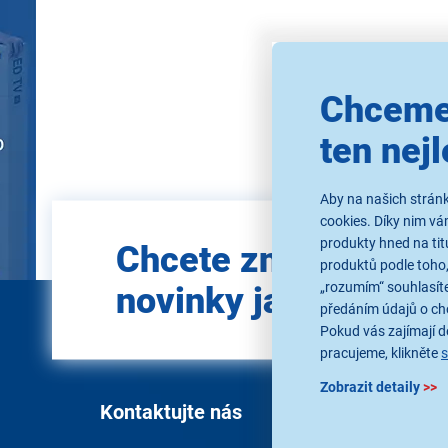
Použ
Chceme
ten nejl
Aby na našich stránk
cookies. Díky nim v
Zadejte
produkty hned na tit
Chcete znát všechn
e-mail
produktů podle toho,
„rozumím“ souhlasíte
novinky jako první?
předáním údajů o ch
Pokud vás zajímají de
pracujeme, klikněte
Zobrazit detaily
>>
Kontaktujte nás
Vše