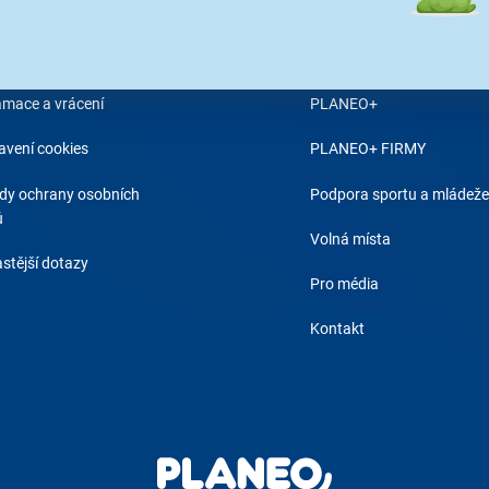
 objednávky
O PLANEO
odní podmínky
Proč Planeo?
amace a vrácení
PLANEO+
avení cookies
PLANEO+ FIRMY
dy ochrany osobních
Podpora sportu a mládeže
ů
Volná místa
stější dotazy
Pro média
Kontakt