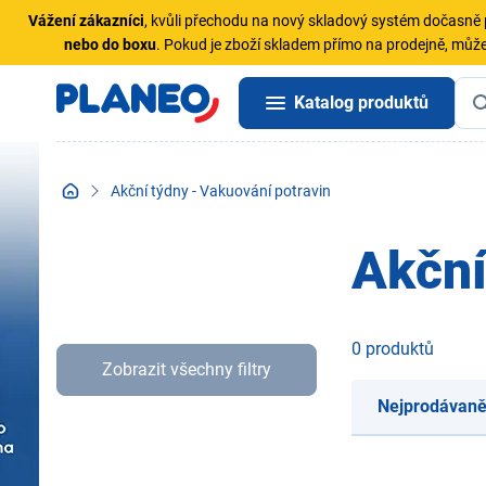
Vážení zákazníci
, kvůli přechodu na nový skladový systém dočasn
nebo do boxu
. Pokud je zboží skladem přímo na prodejně, může
Katalog produktů
Akční týdny - Vakuování potravin
Akční
0 produktů
Zobrazit všechny filtry
Nejprodávaně