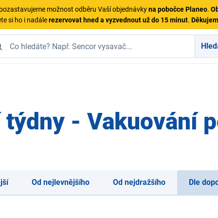
ě pozastavujeme možnost odběru Vaší objednávky
na pobočce Planeo
.
Ob
te si ho i nadále
rezervovat hned a vyzvednout už do 15 minut
.
Děkuje
Hled
 týdny - Vakuování p
jší
Od nejlevnějšího
Od nejdražšího
Dle dop