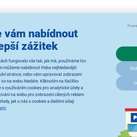
ité obrázky jsou pouze ilustrativní a technické specifikace se mohou v
 vám nabídnout
epší zážitek
ách fungovalo vše tak, jak má, používáme tzv.
ám můžeme nabídnout třeba nejhledanější
Det
ulní stránce, nebo vám upravovat zobrazení
y
Rádi bychom vám posílali naše
 co na webu hledáte. Kliknutím na tlačítko
O
akce a jedinečné slevy. Stačí zadat
 s využíváním cookies pro analytické účely a
váš e-mail a je to.
Přihlášením k o
ování na webu pro zobrazení cílených reklam.
zpracováním os
taily, jak u nás s cookies a dalšími údaji
sem
.
 o nákupu
O společnosti