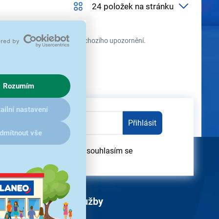
 průběhu času změnit bez předchozího upozornění.
Rozumím
ailní nastavení
Přihlásit
dmítnout vše
dběru obchodních sdělení souhlasím se
obních údajů
Služby