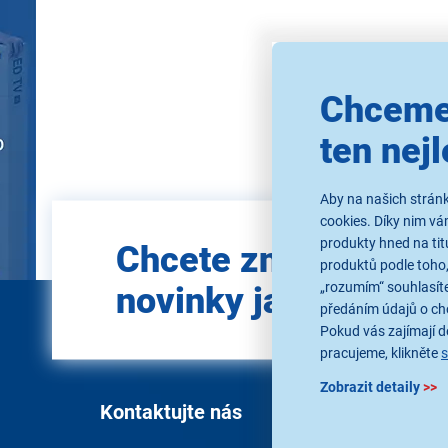
Použ
Chceme
ten nejl
Aby na našich stránk
cookies. Díky nim v
Zadejte
produkty hned na tit
Chcete znát všechn
e-mail
produktů podle toho,
„rozumím“ souhlasíte
novinky jako první?
předáním údajů o ch
Pokud vás zajímají de
pracujeme, klikněte
Zobrazit detaily
>>
Kontaktujte nás
Vše