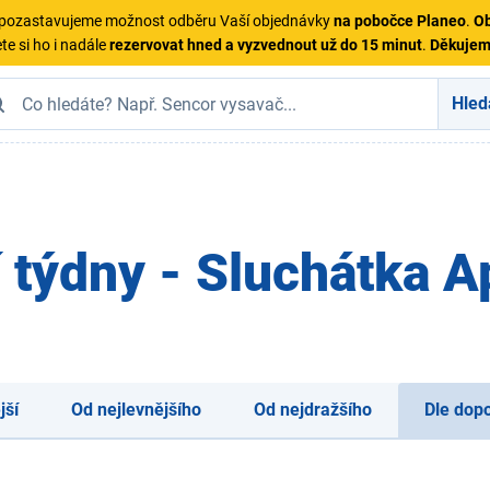
ě pozastavujeme možnost odběru Vaší objednávky
na pobočce Planeo
.
Ob
te si ho i nadále
rezervovat hned a vyzvednout už do 15 minut
.
Děkuje
Hled
 týdny - Sluchátka A
jší
Od nejlevnějšího
Od nejdražšího
Dle dop