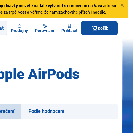
jednávky
můžete nadále vytvářet s doručením na Vaši adresu
me
za trpělivost a věříme, že nám zachováte přízeň i nadále.
at
Košík
Prodejny
Porovnání
Přihlásit
pple AirPods
oručení
Podle hodnocení