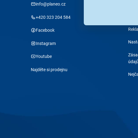
info@planeo.cz
Stav
Obch
+420 323 204 584
Rekl
Facebook
Nast
Instagram
Zása
Youtube
údaj
Najděte si prodejnu
Nejča