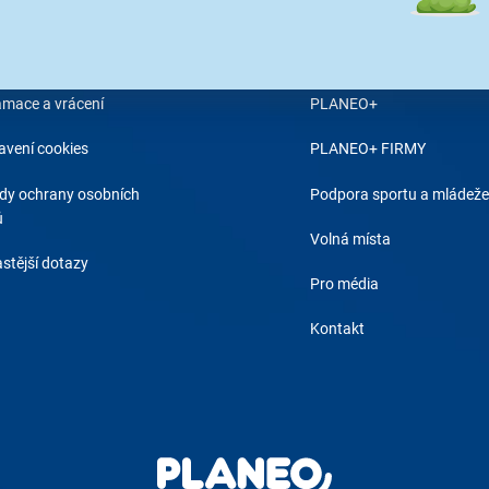
 objednávky
O PLANEO
odní podmínky
Proč Planeo?
amace a vrácení
PLANEO+
avení cookies
PLANEO+ FIRMY
dy ochrany osobních
Podpora sportu a mládeže
ů
Volná místa
stější dotazy
Pro média
Kontakt