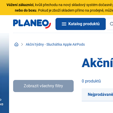
Vážení zákazníci
, kvůli přechodu na nový skladový systém dočasn
nebo do boxu
. Pokud je zboží skladem přímo na prodejně, může
Katalog produktů
Akční týdny - Sluchátka Apple AirPods
Akční
0 produktů
Zobrazit všechny filtry
Nejprodávaně