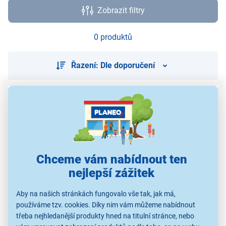
Zobrazit filtry
0 produktů
Řazení: Dle doporučení
Použité obrázky jsou pouze ilustrativní a technické specifikace se
mohou v průběhu času změnit bez předchozího upozornění.
Chceme vám nabídnout ten
nejlepší zážitek
Aby na našich stránkách fungovalo vše tak, jak má,
používáme tzv. cookies. Díky nim vám můžeme nabídnout
třeba nejhledanější produkty hned na titulní stránce, nebo