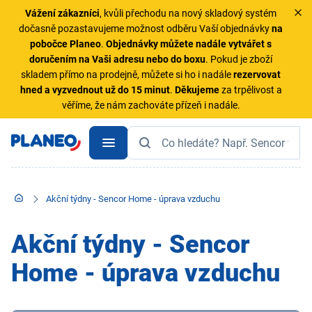
Vážení zákazníci
, kvůli přechodu na nový skladový systém
dočasně pozastavujeme možnost odběru Vaší objednávky
na
pobočce Planeo
.
Objednávky
můžete nadále vytvářet s
doručením na Vaši adresu nebo do boxu
. Pokud je zboží
skladem přímo na prodejně, můžete si ho i nadále
rezervovat
hned a vyzvednout už do 15 minut
.
Děkujeme
za trpělivost a
věříme, že nám zachováte přízeň i nadále.
Akční týdny - Sencor Home - úprava vzduchu
Akční týdny - Sencor
Home - úprava vzduchu