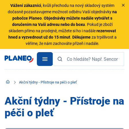
Vážení zákazníci
, kvůli přechodu na nový skladový systém
dočasně pozastavujeme možnost odběru Vaší objednávky
na
pobočce Planeo
.
Objednávky
můžete nadále vytvářet s
doručením na Vaši adresu nebo do boxu
. Pokud je zboží
skladem přímo na prodejně, můžete si ho i nadále
rezervovat
hned a vyzvednout už do 15 minut
.
Děkujeme
za trpělivost a
věříme, že nám zachováte přízeň i nadále.
Akční týdny - Přístroje na péči o pleť
Akční týdny - Přístroje na
péči o pleť