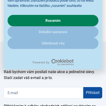
vám upravovat zobrazení produktů podle toho, co na webu
hledáte. Kliknutím na tlačítko „rozumím“ souhlasíte
s využíváním cookies pro analytické účely a předáním údajů o
chování na webu pro zobrazení cílených reklam. Pokud vás
Rozumím
zajímají detaily, jak u nás s cookies a dalšími údaji pracujeme,
klikněte
sem
.
Detailní nastavení
Odmítnout vše
Zadejte
Chcete znát všechny novinky jako
e-mail
první?
Rádi bychom vám posílali naše akce a jedinečné slevy.
Stačí zadat váš e-mail a je to.
Přihlásit