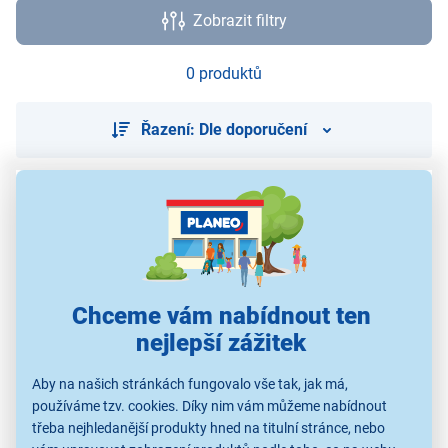
Zobrazit filtry
0 produktů
Řazení: Dle doporučení
Použité obrázky jsou pouze ilustrativní a technické specifikace se
mohou v průběhu času změnit bez předchozího upozornění.
Chceme vám nabídnout ten
nejlepší zážitek
Aby na našich stránkách fungovalo vše tak, jak má,
používáme tzv. cookies. Díky nim vám můžeme nabídnout
třeba nejhledanější produkty hned na titulní stránce, nebo