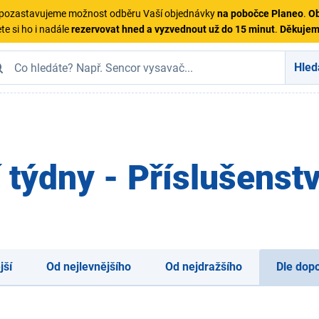
ě pozastavujeme možnost odběru Vaší objednávky
na pobočce Planeo
.
Ob
te si ho i nadále
rezervovat hned a vyzvednout už do 15 minut
.
Děkuje
Hled
 týdny - Příslušenstv
jší
Od nejlevnějšího
Od nejdražšího
Dle dop