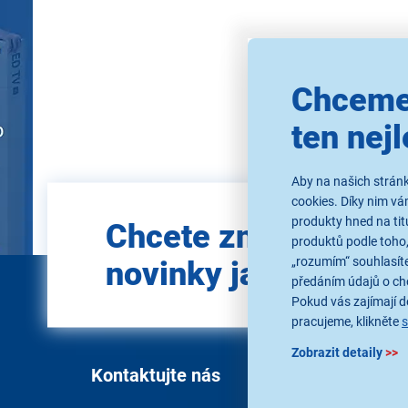
Použ
Chceme
ten nejl
Aby na našich stránk
cookies. Díky nim v
Zadejte
produkty hned na tit
Chcete znát všechn
e-mail
produktů podle toho,
„rozumím“ souhlasíte
novinky jako první?
předáním údajů o ch
Pokud vás zajímají de
pracujeme, klikněte
Zobrazit detaily
>>
Kontaktujte nás
Vše