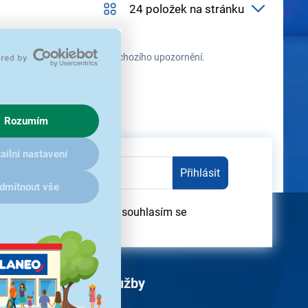
 průběhu času změnit bez předchozího upozornění.
Rozumím
ailní nastavení
Přihlásit
dmítnout vše
dběru obchodních sdělení souhlasím se
obních údajů
Služby