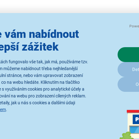
ité obrázky jsou pouze ilustrativní a technické specifikace se mohou v
 vám nabídnout
epší zážitek
ách fungovalo vše tak, jak má, používáme tzv.
ám můžeme nabídnout třeba nejhledanější
Det
ulní stránce, nebo vám upravovat zobrazení
y
Rádi bychom vám posílali naše
 co na webu hledáte. Kliknutím na tlačítko
O
akce a jedinečné slevy. Stačí zadat
 s využíváním cookies pro analytické účely a
váš e-mail a je to.
Přihlášením k o
ování na webu pro zobrazení cílených reklam.
zpracováním os
taily, jak u nás s cookies a dalšími údaji
sem
.
 o nákupu
O společnosti