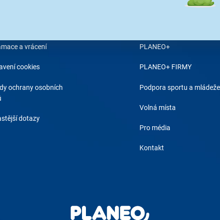
 objednávky
O PLANEO
odní podmínky
Proč Planeo?
amace a vrácení
PLANEO+
avení cookies
PLANEO+ FIRMY
dy ochrany osobních
Podpora sportu a mládeže
ů
Volná místa
stější dotazy
Pro média
Kontakt