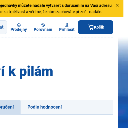
jednávky
můžete nadále vytvářet s doručením na Vaši adresu
me
za trpělivost a věříme, že nám zachováte přízeň i nadále.
at
Košík
Prodejny
Porovnání
Přihlásit
í k pilám
oručení
Podle hodnocení