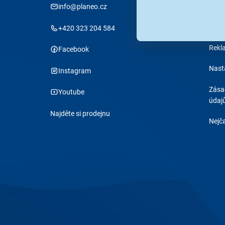
info@planeo.cz
Stav
Obch
+420 323 204 584
Rekl
Facebook
Nast
Instagram
Zása
Youtube
údaj
Najděte si prodejnu
Nejča