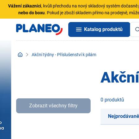
Vážení zákazníci
, kvůli přechodu na nový skladový systém dočasn
nebo do boxu
. Pokud je zboží skladem přímo na prodejně, může
Katalog produktů
Akční týdny - Příslušenství k pilám
Akční
0 produktů
Zobrazit všechny filtry
Nejprodávaně