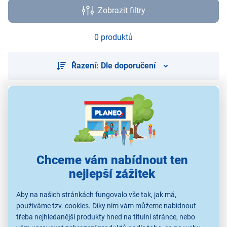
Zobrazit filtry
0 produktů
Řazení: Dle doporučení
Použité obrázky jsou pouze ilustrativní a technické specifikace se
mohou v průběhu času změnit bez předchozího upozornění.
Chceme vám nabídnout ten
nejlepší zážitek
Aby na našich stránkách fungovalo vše tak, jak má,
používáme tzv. cookies. Díky nim vám můžeme nabídnout
třeba nejhledanější produkty hned na titulní stránce, nebo