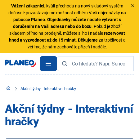
Vážení zákazníci
, kvůli přechodu na nový skladový systém
dočasně pozastavujeme možnost odběru Vaší objednávky
na
pobočce Planeo
.
Objednávky
můžete nadále vytvářet s
doručením na Vaši adresu nebo do boxu
. Pokud je zboží
skladem přímo na prodejně, můžete si ho i nadále
rezervovat
hned a vyzvednout už do 15 minut
.
Děkujeme
za trpělivost a
věříme, že nám zachováte přízeň i nadále.
Akční týdny - Interaktivní hračky
Akční týdny - Interaktivní
hračky