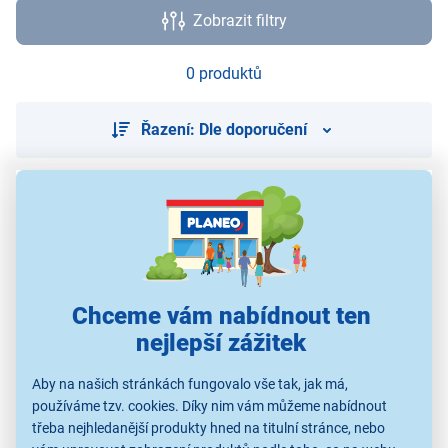
Zobrazit filtry
0 produktů
Řazení: Dle doporučení
Použité obrázky jsou pouze ilustrativní a technické specifikace se
mohou v průběhu času změnit bez předchozího upozornění.
Chceme vám nabídnout ten
nejlepší zážitek
Aby na našich stránkách fungovalo vše tak, jak má,
používáme tzv. cookies. Díky nim vám můžeme nabídnout
třeba nejhledanější produkty hned na titulní stránce, nebo