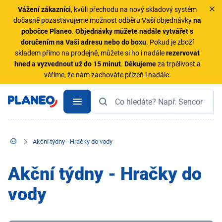
Vážení zákazníci
, kvůli přechodu na nový skladový systém
dočasně pozastavujeme možnost odběru Vaší objednávky
na
pobočce Planeo
.
Objednávky
můžete nadále vytvářet s
doručením na Vaši adresu nebo do boxu
. Pokud je zboží
skladem přímo na prodejně, můžete si ho i nadále
rezervovat
hned a vyzvednout už do 15 minut
.
Děkujeme
za trpělivost a
věříme, že nám zachováte přízeň i nadále.
Akční týdny - Hračky do vody
Akční týdny - Hračky do
vody