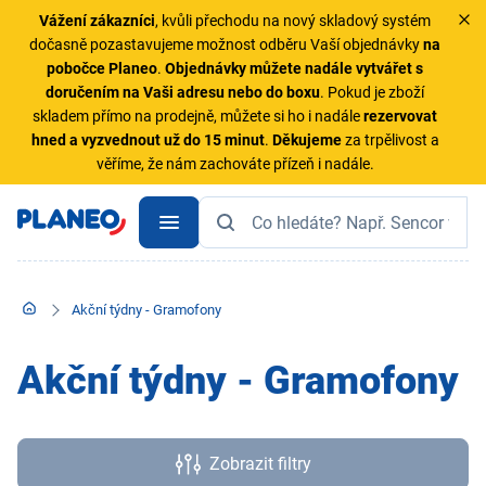
Vážení zákazníci
, kvůli přechodu na nový skladový systém
dočasně pozastavujeme možnost odběru Vaší objednávky
na
pobočce Planeo
.
Objednávky
můžete nadále vytvářet s
doručením na Vaši adresu nebo do boxu
. Pokud je zboží
skladem přímo na prodejně, můžete si ho i nadále
rezervovat
hned a vyzvednout už do 15 minut
.
Děkujeme
za trpělivost a
věříme, že nám zachováte přízeň i nadále.
Akční týdny - Gramofony
Akční týdny - Gramofony
Zobrazit filtry