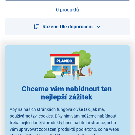
0 produktů
Řazení: Dle doporučení
Použité obrázky jsou pouze ilustrativní a technické specifikace se
mohou v průběhu času změnit bez předchozího upozornění.
Chceme vám nabídnout ten
nejlepší zážitek
Aby na našich stránkách fungovalo vše tak, jak má,
používáme tzv. cookies. Díky nim vám můžeme nabídnout
třeba nejhledanější produkty hned na titulní stránce, nebo
vám upravovat zobrazení produktů podle toho, co na webu