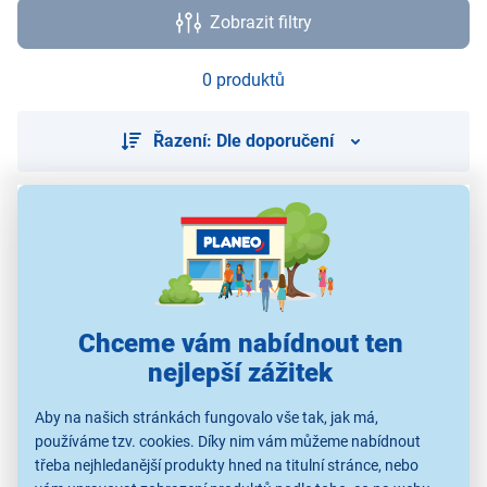
Zobrazit filtry
0 produktů
Řazení: Dle doporučení
Použité obrázky jsou pouze ilustrativní a technické specifikace se
mohou v průběhu času změnit bez předchozího upozornění.
Chceme vám nabídnout ten
nejlepší zážitek
Aby na našich stránkách fungovalo vše tak, jak má,
používáme tzv. cookies. Díky nim vám můžeme nabídnout
třeba nejhledanější produkty hned na titulní stránce, nebo