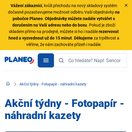
Vážení zákazníci
, kvůli přechodu na nový skladový systém
dočasně pozastavujeme možnost odběru Vaší objednávky
na
pobočce Planeo
.
Objednávky
můžete nadále vytvářet s
doručením na Vaši adresu nebo do boxu
. Pokud je zboží
skladem přímo na prodejně, můžete si ho i nadále
rezervovat
hned a vyzvednout už do 15 minut
.
Děkujeme
za trpělivost a
věříme, že nám zachováte přízeň i nadále.
Akční týdny - Fotopapír - náhradní kazety
Akční týdny - Fotopapír -
náhradní kazety