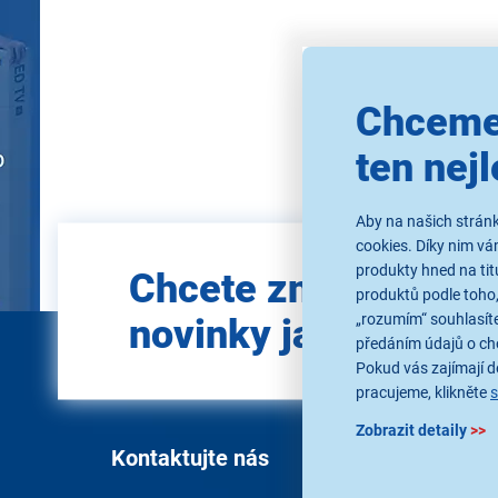
Použ
Chceme
ten nejl
Aby na našich stránk
cookies. Díky nim v
Zadejte
produkty hned na tit
Chcete znát všechn
e-mail
produktů podle toho,
„rozumím“ souhlasíte
novinky jako první?
předáním údajů o ch
Pokud vás zajímají de
pracujeme, klikněte
Zobrazit detaily
>>
Kontaktujte nás
Vše