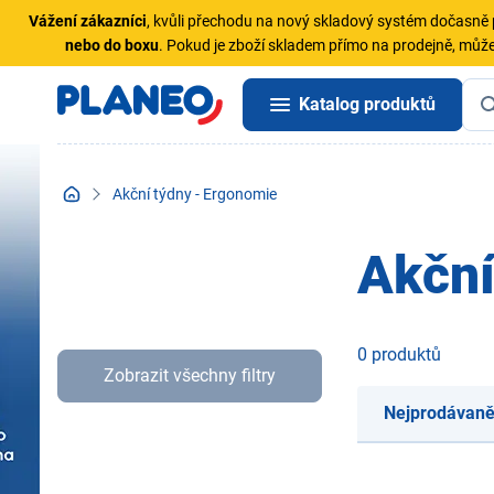
Vážení zákazníci
, kvůli přechodu na nový skladový systém dočasn
nebo do boxu
. Pokud je zboží skladem přímo na prodejně, může
Katalog produktů
Akční týdny - Ergonomie
Akční
0 produktů
Zobrazit všechny filtry
Nejprodávaně