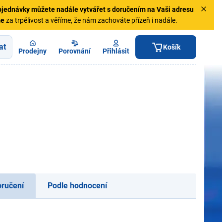
jednávky
můžete nadále vytvářet s doručením na Vaši adresu
me
za trpělivost a věříme, že nám zachováte přízeň i nadále.
at
Košík
Prodejny
Porovnání
Přihlásit
oručení
Podle hodnocení