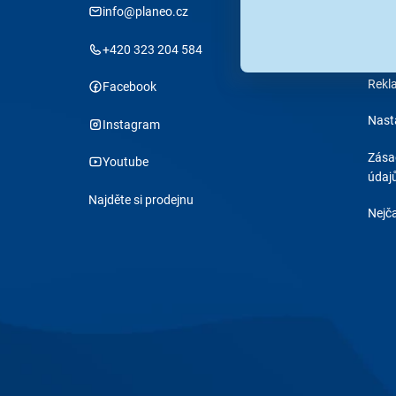
info@planeo.cz
Stav
Obch
+420 323 204 584
Rekl
Facebook
Nast
Instagram
Zása
Youtube
údaj
Najděte si prodejnu
Nejča