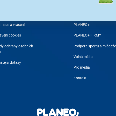
 objednávky
O PLANEO
odní podmínky
Proč Planeo?
amace a vrácení
PLANEO+
avení cookies
PLANEO+ FIRMY
dy ochrany osobních
Podpora sportu a mládeže
ů
Volná místa
stější dotazy
Pro média
Kontakt