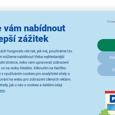
ité obrázky jsou pouze ilustrativní a technické specifikace se mohou v
 vám nabídnout
epší zážitek
ách fungovalo vše tak, jak má, používáme tzv.
ám můžeme nabídnout třeba nejhledanější
Det
ulní stránce, nebo vám upravovat zobrazení
y
Rádi bychom vám posílali naše
 co na webu hledáte. Kliknutím na tlačítko
O
akce a jedinečné slevy. Stačí zadat
 s využíváním cookies pro analytické účely a
váš e-mail a je to.
Přihlášením k o
ování na webu pro zobrazení cílených reklam.
zpracováním os
taily, jak u nás s cookies a dalšími údaji
sem
.
 o nákupu
O společnosti