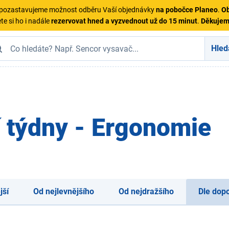
ě pozastavujeme možnost odběru Vaší objednávky
na pobočce Planeo
.
Ob
te si ho i nadále
rezervovat hned a vyzvednout už do 15 minut
.
Děkuje
Hled
 týdny - Ergonomie
jší
Od nejlevnějšího
Od nejdražšího
Dle dop