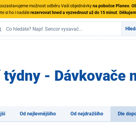
ě pozastavujeme možnost odběru Vaší objednávky
na pobočce Planeo
.
Ob
te si ho i nadále
rezervovat hned a vyzvednout už do 15 minut
.
Děkuje
Hled
 týdny - Dávkovače 
jší
Od nejlevnějšího
Od nejdražšího
Dle dop