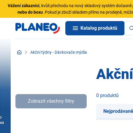
Vážení zákazníci
, kvůli přechodu na nový skladový systém dočasn
nebo do boxu
. Pokud je zboží skladem přímo na prodejně, může
Katalog produktů
Akční týdny - Dávkovače mýdla
Akční
0 produktů
Zobrazit všechny filtry
Nejprodávaně