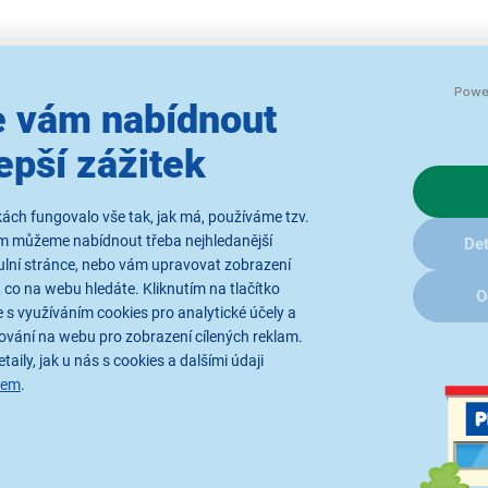
ité obrázky jsou pouze ilustrativní a technické specifikace se mohou v
 vám nabídnout
epší zážitek
ách fungovalo vše tak, jak má, používáme tzv.
ám můžeme nabídnout třeba nejhledanější
Det
ulní stránce, nebo vám upravovat zobrazení
y
Rádi bychom vám posílali naše
 co na webu hledáte. Kliknutím na tlačítko
O
akce a jedinečné slevy. Stačí zadat
 s využíváním cookies pro analytické účely a
váš e-mail a je to.
Přihlášením k o
ování na webu pro zobrazení cílených reklam.
zpracováním os
taily, jak u nás s cookies a dalšími údaji
sem
.
 o nákupu
O společnosti