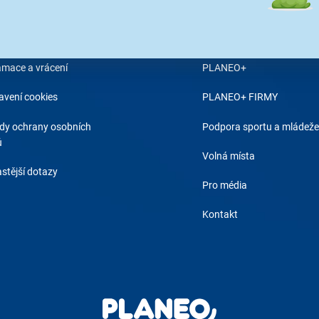
 objednávky
O PLANEO
odní podmínky
Proč Planeo?
amace a vrácení
PLANEO+
avení cookies
PLANEO+ FIRMY
dy ochrany osobních
Podpora sportu a mládeže
ů
Volná místa
stější dotazy
Pro média
Kontakt