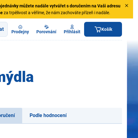
jednávky
můžete nadále vytvářet s doručením na Vaši adresu
me
za trpělivost a věříme, že nám zachováte přízeň i nadále.
at
Košík
Prodejny
Porovnání
Přihlásit
mýdla
oručení
Podle hodnocení