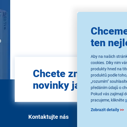
Použ
Chceme
ten nejl
Aby na našich stránk
cookies. Díky nim v
Zadejte
produkty hned na tit
Chcete znát všechn
e-mail
produktů podle toho,
„rozumím“ souhlasíte
novinky jako první?
předáním údajů o ch
Pokud vás zajímají de
pracujeme, klikněte
Zobrazit detaily
>>
Kontaktujte nás
Vše