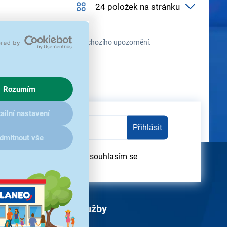
 průběhu času změnit bez předchozího upozornění.
Rozumím
ailní nastavení
Přihlásit
dmítnout vše
dběru obchodních sdělení souhlasím se
obních údajů
Služby