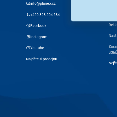
info@planeo.cz
Stav
Obch
+420 323 204 584
Rekl
Facebook
Nast
Instagram
Zása
Youtube
údaj
Najděte si prodejnu
Nejča